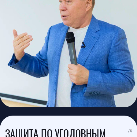
НАЛОГОВЫЕ СПОРЫ
/5
Налоговые конфликты часто становятся серьёзным
риском для бизнеса.
Наша команда сопровождает доверителей в
вопросах взаимодействия с налоговыми
органами и защиты их интересов.
Мы оказываем помощь в следующих ситуациях:
сопровождение налоговых проверок
подготовка правовой позиции
оспаривание решений налоговых органов
защита интересов в судах
анализ налоговых рисков
Задача адвоката — не только защищать клиента
в суде, но и предотвратить возможные
негативные последствия для бизнеса.
Получить консультацию