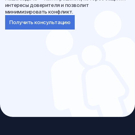
безопасности бизнеса.
Получить консультацию
МЕДИАЦИЯ
/9
И ПРИМИРИТЕЛЬНЫЕ
ПРОЦЕДУРЫ
Не каждый конфликт должен заканчиваться
судебным разбирательством.
Во многих случаях наиболее эффективным
решением становится переговорный процесс при
участии независимого посредника.
Медиация позволяет:
сохранить деловые отношения
сократить финансовые и временные затраты