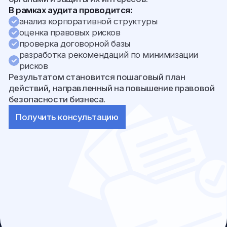
АНАТОЛИЙ
КУЧЕРЕНА
АДВОКАТ • ДОКТОР ЮРИДИЧЕСКИХ НАУК • ПРОФЕССОР
Оставить заявку
ОБ АНАТОЛИИ
КОНТАКТЫ
Направления работы
+7 (495) 637-34-71
Резонансные дела
@anatolykucherena
Профессиональное признание
Telegram
ak@argument.ru
Общественная деятельность
Научная деятельность
Вконтакте
Книги и публикации
Хобби