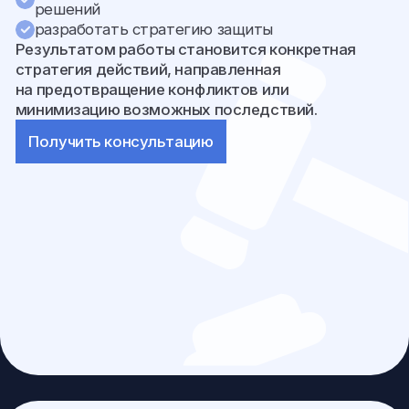
Мы представляем интересы доверителей в судах
всех инстанций по делам любой сложности.
Работа адвоката в таких делах требует не
только глубоких знаний законодательства, но и
стратегического мышления, позволяющего
выстроить эффективную линию защиты.
Наш опыт включает:
имущественные споры
споры между компаниями
договорные конфликты
споры о защите деловой репутации
взыскание задолженности
международные судебные разбирательства
Каждое дело рассматривается индивидуально
с учётом правовых, экономических
и репутационных факторов.
Получить консультацию