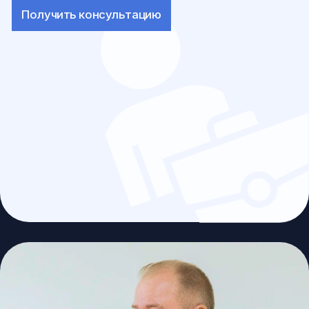
И АДМИНИСТРАТИВНЫМ
ДЕЛАМ
Уголовное преследование — одна из самых сложных
ситуаций, с которой может столкнуться человек или
предприниматель.
В таких обстоятельствах важна не только
юридическая помощь, но и грамотная стратегия
защиты на всех этапах процесса.
Мы оказываем помощь:
на стадии доследственной проверки
при возбуждении уголовного дела
на этапе предварительного следствия
в судах всех инстанций
Особое внимание уделяется защите
предпринимателей и руководителей компаний,
сталкивающихся с необоснованным уголовным
преследованием.
Получить консультацию