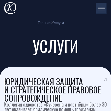
Главная
Услуги
УСЛУГИ
ЮРИДИЧЕСКАЯ ЗАЩИТА
/1
И СТРАТЕГИЧЕСКОЕ ПРАВОВОЕ
СОПРОВОЖДЕНИЕ
Коллегия адвокатов «Кучерена и партнёры» более 30
лет оказывает юридическую помощь гражданам
и бизнесу в России и за её пределами
Наш опыт включает:
участие в сложных судебных процессах
разрешение корпоративных и семейных
конфликтов
защиту предпринимателей
сопровождение резонансных дел
Каждая ситуация требует индивидуального