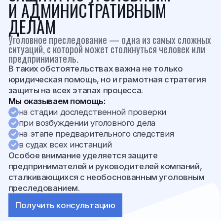
СЕМЕЙНЫЕ СПОРЫ
/6
Семейные конфликты требуют особого подхода.
В таких делах переплетаются юридические
вопросы, личные отношения и интересы детей,
поэтому важна не только правовая точность, но
и деликатность.
Мы оказываем юридическую помощь в вопросах:
расторжения брака
раздела имущества супругов
трансграничных семейных споров
определения места жительства детей
порядка общения с детьми
взыскания алиментов
Наша задача — найти решение, которое защитит
интересы доверителя и позволит
минимизировать конфликт.
Получить консультацию