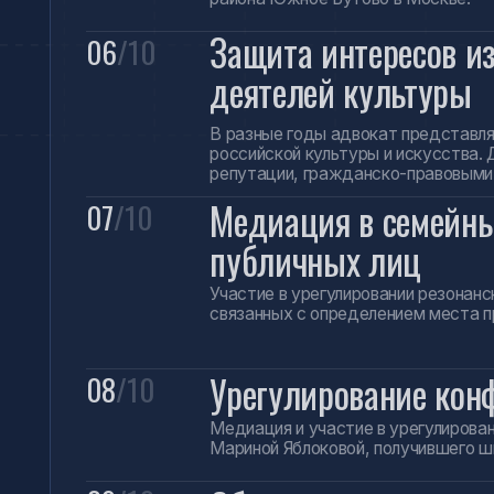
связанных с определением места проживан
Урегулирование конфлик
08
/10
Медиация и участие в урегулировании пуб
Мариной Яблоковой, получившего широкое
Общественная проверка д
09
/10
Участие в общественной проверке обстоят
Агеева, вызвавшего широкую общественн
Конфликт в Свято-Богол
10
/10
Проведение общественной проверки и учас
Боголюбовского монастыря, получившей з