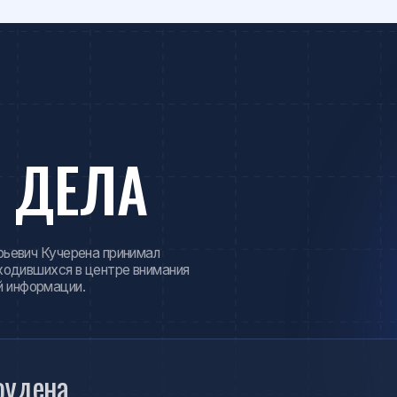
ДЕЛА
Кучерена принимал
хся в центре внимания
мации.
на
рудника американских спецслужб Эдварда Сноудена на
получило широкий международный резонанс и затрагивало вопросы
равового статуса иностранных граждан.
ионок
ниц Ларисы Лазутиной и Ольги Даниловой в резонансном
овыми обвинениями и защитой их спортивной репутации.
ычёва