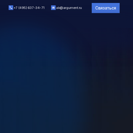
Связаться
37-34-71
ak@argument.ru