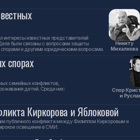
ия детей. Среди них:
Спор Кристины Орбакай
и Руслана Байсарова
та Киркорова и Яблоковой
личного конфликта между Филиппом Киркоровым и
 освещение в СМИ.
ела Глеба Агеева
ельств дела, связанного с приёмной семьёй Глеба
ую дискуссию.
юбовском монастыре
тие в правовом анализе ситуации вокруг Свято-
начительный общественный резонанс.