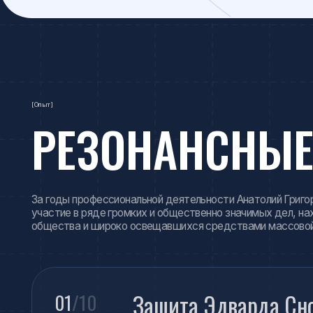
РЕЗОНАНСНЫЕ 
За годы профессиональной деятельности Анатолий Григорьевич 
участие в ряде громких и общественно значимых дел, находивши
общества и широко освещавшихся средствами массовой инфор
Защита Эдварда Сноуде
01
/10
Юридическое сопровождение бывшего сот
территории Российской Федерации. Дело 
международного права, прав человека и п
Дело олимпийских чемп
02
/10
Представление интересов российских лыж
международном споре, связанном с допинг
Дело рядового Андрея С
03
/10