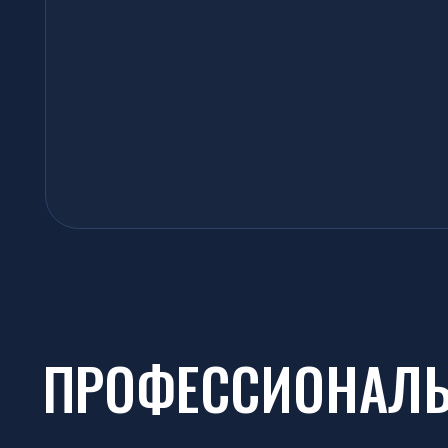
ПРОФЕССИОНАЛЬНО
Профессиональная деятельность Анатолия Григорьевича Кучерены по
профессионального сообщества и общественных организаций. За вкла
прав граждан и многолетнюю юридическую практику он удостоен ряд
наград.