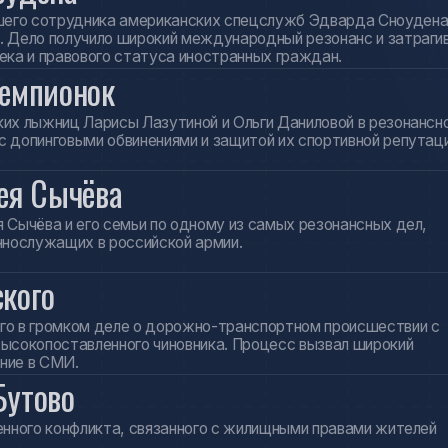
 и его семьи по одному из самых резонансных дел,
ащих в российской армии.
о
омком деле о дорожно-транспортном происшествии с
оставленного чиновника. Процесс вызвал широкий
СМИ.
во
конфликта, связанного с жилищными правами жителей
тных
ресы известных представителей
Никиту
Иосифа
ыли связаны с вопросами защиты
Михалкова
Кобзона
и и другими юридическими вопросами.
орах
мейных конфликтов,