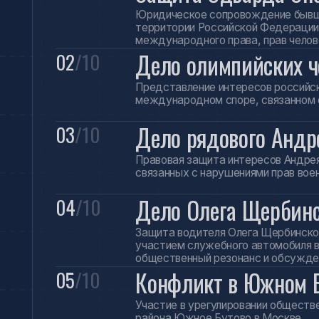
Правовая защита интересов Андрея Сычёва
связанных с нарушениями прав военнослуж
Дело Олега Щербинског
04
/10
Защита водителя Олега Щербинского в гр
участием служебного автомобиля высокоп
общественный резонанс и обсуждение в 
Конфликт в Южном Буто
05
/10
Участие в урегулировании общественного 
района Южное Бутово в Москве.
Защита интересов извес
06
/10
деятелей культуры
В разные годы адвокат представлял инте
российской культуры и искусства. Дела б
репутации, гражданско-правовыми спорам
Медиация в семейных сп
07
/10
публичных лиц
Участие в урегулировании резонансных се