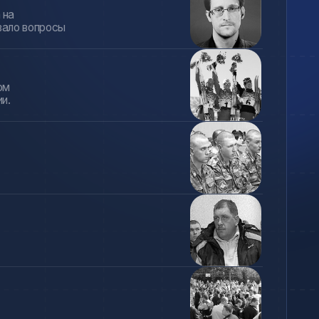
Юрия
Юрия
Любимова
Яковлева