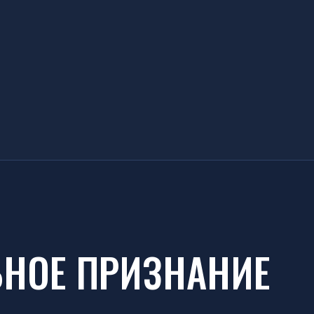
Е ПРИЗНАНИЕ
лучила высокую оценку государства,
д в развитие правовой системы, защиту
а государственных и профессиональных