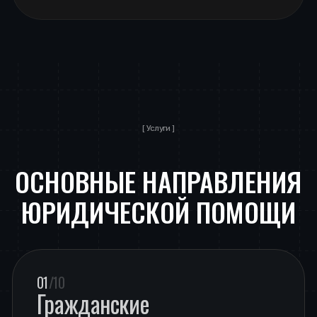
01
/10
Гражданские
и арбитражные споры
Квалифицированная юридическая
помощь по всем категориям гражданских
и коммерческих споров любой
сложности.
02
/10
Защита интеллектуальной
собственности
Правовая защита результатов
интеллектуальной деятельности,
товарных знаков, авторских прав
и других объектов интеллектуальной
собственности.