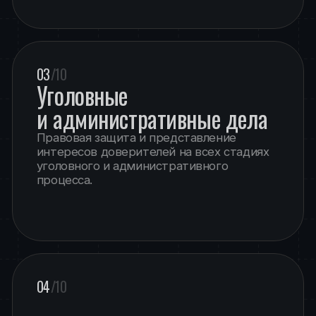
алиментные споры
другие семейно-правовые вопросы
05
/10
Налоговые споры
и налоговое сопровождение
Комплексное юридическое
сопровождение налоговых споров,
включая международные
и трансграничные дела:
подготовка экспертных заключений
по налоговым рискам
оптимизация налогообложения
сопровождение налоговых проверок
обжалование решений налоговых
органов
представление интересов клиентов
в судах