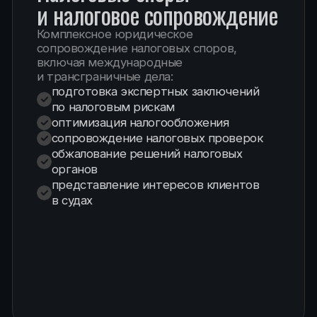
07
/10
Юридический аудит
бизнеса
Проведение комплексного правового
аудита деятельности компании.
По итогам аудита доверитель получает
конкретную пошаговую стратегию
действий, направленную на:
выявление и анализ правовых рисков
устранение существующих проблем
предотвращение возможных
нарушений в будущем
минимизацию юридических рисков
08
/10
Управление капиталом
Коллегия адвокатов оказывает
юридическое сопровождение в вопросах