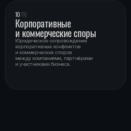
АНАТОЛИЙ
КУЧЕРЕНА
АДВОКАТ • ДОКТОР ЮРИДИЧЕСКИХ НАУК • ПРОФЕССОР
Оставить заявку
ОБ АНАТОЛИИ
КОНТАКТЫ
Направления работы
+7 (495) 637-34-71
Резонансные дела
@anatolykucherena
Профессиональное признание
Telegram
ak@argument.ru