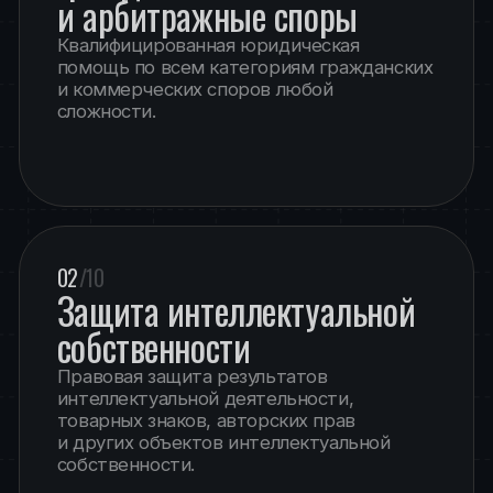
03
/10
Уголовные
и административные дела
Правовая защита и представление
интересов доверителей на всех стадиях
уголовного и административного
процесса.
04
/10
Семейные споры
Комплексное юридическое
сопровождение семейных споров,
включая международные
и трансграничные дела:
определение места жительства детей
порядок общения с детьми
раздел имущества супругов