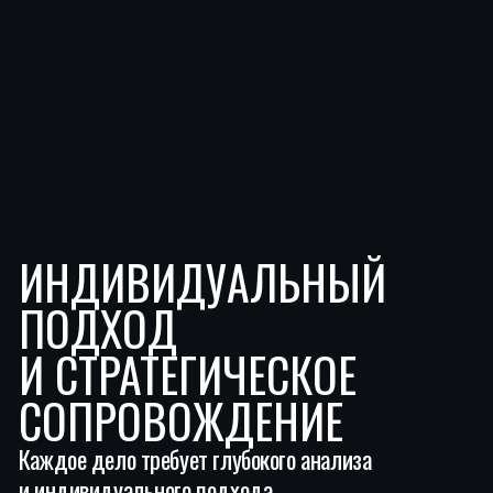
Общественная деятельность
Научная деятельность
Вконтакте
Книги и публикации
Хобби
УСЛУГИ
Юридическая защита
Экспертная оценка правовых рисков
Гражданские и арбитражные споры
Уголовные и административные дела
Налоговые споры
Семейные споры
Корпоративные и коммерческие споры
Юридический аудит
Медиация
ИНФОРМАЦИЯ